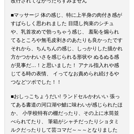
改行されてなかったらすみません
■マッサージ 体の感じ、特に上半身の肉付き感が
すばらしく思われました 目隠し拘束のシチュ
や、乳首攻めで勃っちゃう感じ、 羞恥を煽られ
てるところや無毛皮剥きのあたりも良かったです
それから、ちんちんの感じ、しっかりした描かれ
方かつかわいさを感じられる形状や ぬるぬる感
が見事だ…！と思いました！ アナル指入れや感
じてる時の表情、 イってなお責められ続けるや
つなどツボでした！！
■おしっこちょうだい! ランドセルかわいい 張っ
てある書道の河口湖や鯱に味わいが感じられたほ
か、 小学校特有の棚だったり、その上に水筒並
べられてたり、 筆箱がシャチだったりショタミ
ルクだったりして芸コマだ～～～となりました