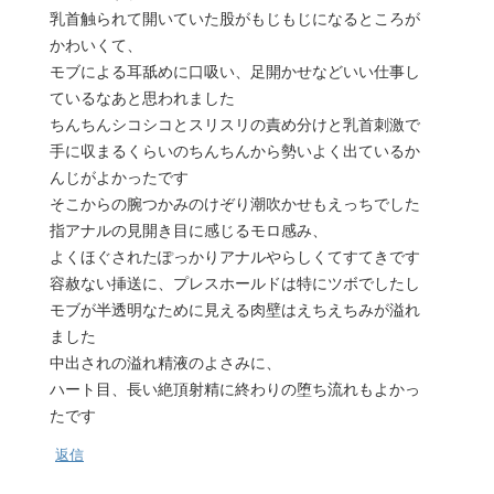
乳首触られて開いていた股がもじもじになるところが
かわいくて、
モブによる耳舐めに口吸い、足開かせなどいい仕事し
ているなあと思われました
ちんちんシコシコとスリスリの責め分けと乳首刺激で
手に収まるくらいのちんちんから勢いよく出ているか
んじがよかったです
そこからの腕つかみのけぞり潮吹かせもえっちでした
指アナルの見開き目に感じるモロ感み、
よくほぐされたぽっかりアナルやらしくてすてきです
容赦ない挿送に、プレスホールドは特にツボでしたし
モブが半透明なために見える肉壁はえちえちみが溢れ
ました
中出されの溢れ精液のよさみに、
ハート目、長い絶頂射精に終わりの堕ち流れもよかっ
たです
返信