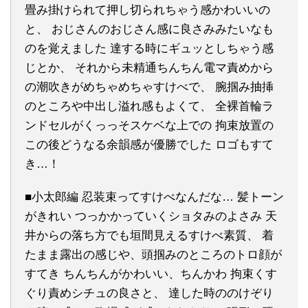
畳み掛けられて押し切られちゃう感かわいいの
と、 おじさんのおじさん感に良さみみたいなも
のを覚えました 達する時にギュッとしちゃう感
じとか、 それから未精通ちんちん電マ責めから
の潮吹きがめちゃめちゃすけべで、 腕掴み抽挿
のところや中出し溢れ感もよくて、 全裸首輪ラ
ンドセルがくっっそスケベな上での 拘束放置の
この後どうなる余韻感が優勝でした ロゴもすて
き…！
■小太郎編 忍装束ってすけべなんだな… 髪トーン
がきれい つっかかっていくショタみのよさみ 天
井からの落ち方でも垣間見えるすけべ素質、 着
たまま露出の感じや、頭掴みのところのトロ顔が
すてき ちんちんがかわいい、ちんかわ 拘束くす
ぐり責めシチュの良さと、 達した時ののけぞり