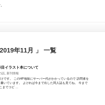
す。
019年11月 」 一覧
1冊目イラスト本について
の話
,
新刊情報
けです。 このHP地味にサーバー代がかかっているので 訪問者を
書いています。 よければ今まで出した同人誌も見てね。 今まで
までコピ ...