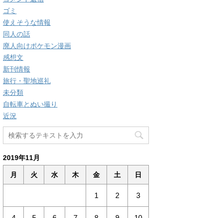
ゴミ
使えそうな情報
同人の話
廃人向けポケモン漫画
感想文
新刊情報
旅行・聖地巡礼
未分類
自転車とぬい撮り
近況
2019年11月
月
火
水
木
金
土
日
1
2
3
4
5
6
7
8
9
10