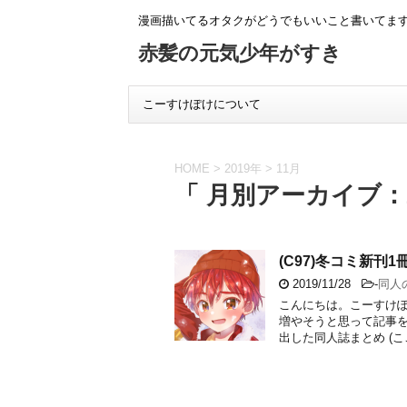
漫画描いてるオタクがどうでもいいこと書いてま
赤髪の元気少年がすき
こーすけぽけについて
HOME
>
2019年
>
11月
「 月別アーカイブ：2
(C97)冬コミ新刊
2019/11/28
-
同人
こんにちは。こーすけぽ
増やそうと思って記事を
出した同人誌まとめ (ここ