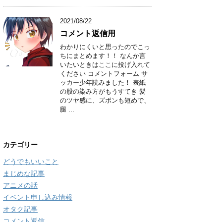
2021/08/22
コメント返信用
わかりにくいと思ったのでこっ
ちにまとめます！！ なんか言
いたいときはここに投げ入れて
ください コメントフォーム サ
ッカー少年読みました！ 表紙
の股の染み方がもうすてき 髪
のツヤ感に、ズボンも短めで、
腿 ...
カテゴリー
どうでもいいこと
まじめな記事
アニメの話
イベント申し込み情報
オタク記事
コメント返信