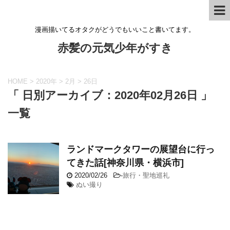
漫画描いてるオタクがどうでもいいこと書いてます。
赤髪の元気少年がすき
HOME
>
2020年
>
2月
>
26日
「 日別アーカイブ：2020年02月26日 」
一覧
ランドマークタワーの展望台に行っ
てきた話[神奈川県・横浜市]
2020/02/26
-
旅行・聖地巡礼
ぬい撮り