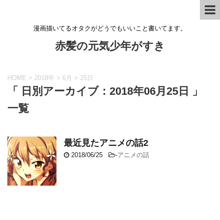
漫画描いてるオタクがどうでもいいこと書いてます。
赤髪の元気少年がすき
HOME
>
2018年
>
6月
>
25日
「 日別アーカイブ：2018年06月25日 」
一覧
最近見たアニメの話2
2018/06/25
-
アニメの話