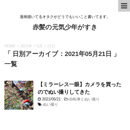
漫画描いてるオタクがどうでもいいこと書いてます。
赤髪の元気少年がすき
HOME
>
2021年
>
5月
>
21日
「 日別アーカイブ：2021年05月21日 」
一覧
【ミラーレス一眼】カメラを買った
のでぬい撮りしてきた
2021/05/21
-
自転車とぬい撮り
ぬい撮り