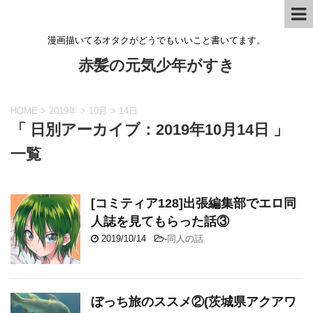
漫画描いてるオタクがどうでもいいこと書いてます。
赤髪の元気少年がすき
HOME
>
2019年
>
10月
>
14日
「 日別アーカイブ：2019年10月14日 」
一覧
[コミティア128]出張編集部でエロ同
人誌を見てもらった話③
2019/10/14
-
同人の話
ぼっち旅のススメ②(茨城県アクアワ