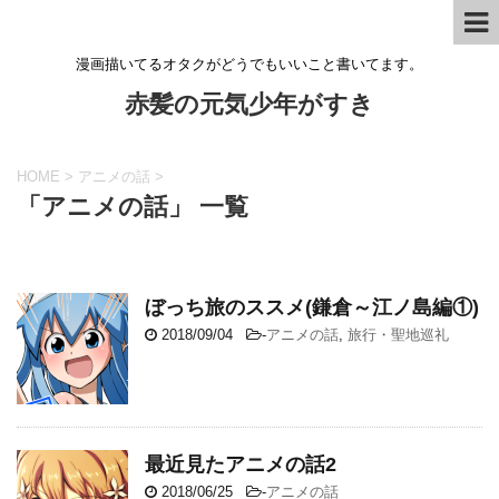
漫画描いてるオタクがどうでもいいこと書いてます。
赤髪の元気少年がすき
HOME
>
アニメの話
>
「アニメの話」 一覧
ぼっち旅のススメ(鎌倉～江ノ島編①)
2018/09/04
-
アニメの話
,
旅行・聖地巡礼
最近見たアニメの話2
2018/06/25
-
アニメの話