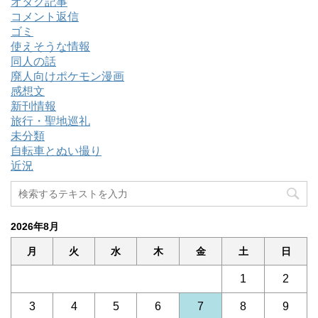
オタク記事
コメント返信
ゴミ
使えそうな情報
同人の話
廃人向けポケモン漫画
感想文
新刊情報
旅行・聖地巡礼
未分類
自転車とぬい撮り
近況
2026年8月
月
火
水
木
金
土
日
1
2
3
4
5
6
7
8
9